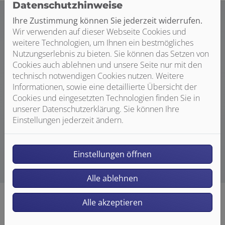
Datenschutzhinweise
Ihre Zustimmung können Sie jederzeit widerrufen.
Wir verwenden auf dieser Webseite Cookies und
weitere Technologien, um Ihnen ein bestmögliches
MINIMALISMUS, DER BEGEISTERT.
Nutzungserlebnis zu bieten. Sie können das Setzen von
Moderne Küchen setzen auf Klarheit – der
Cookies auch ablehnen und unsere Seite nur mit den
WATERCHAMPION folgt diesem Prinzip. Er ersetzt gleich
technisch notwendigen Cookies nutzen. Weitere
mehrere Geräte: Wasserkocher, Filterkanne, Sprudler.
Informationen, sowie eine detaillierte Übersicht der
Das schafft Platz, reduziert den Stromverbrauch und
Cookies und eingesetzten Technologien finden Sie in
sorgt für eine aufgeräumte Optik. Weniger ist hier
unserer Datenschutzerklärung. Sie können Ihre
wirklich mehr. Mehr Komfort. Mehr Design. Mehr
Einstellungen jederzeit ändern.
Freiheit.
Einstellungen öffnen
Alle ablehnen
Alle akzeptieren