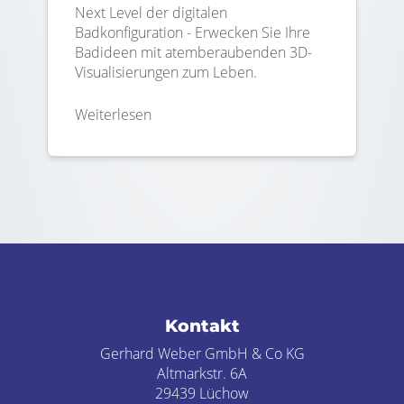
Next Level der digitalen
Badkonfiguration - Erwecken Sie Ihre
Badideen mit atemberaubenden 3D-
Visualisierungen zum Leben.
Weiterlesen
Footer - Kontaktdaten und Öffnungszei
Kontakt
Gerhard Weber GmbH & Co KG
Altmarkstr. 6A
29439 Lüchow