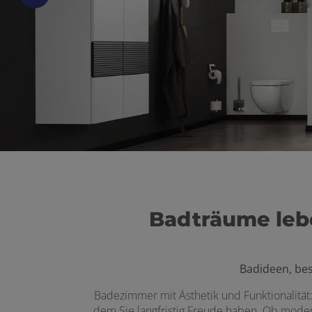
 schließen
schließen
n und schließen
schließen
Badträume lebe
Badideen, be
Badezimmer mit Ästhetik und Funktionalität: 
dem Sie langfristig Freude haben. Ob modern