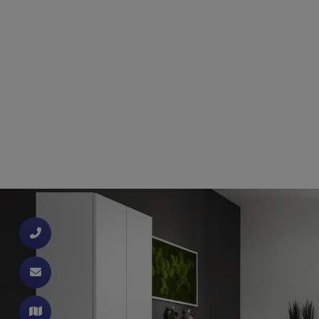
d schließen
ließen