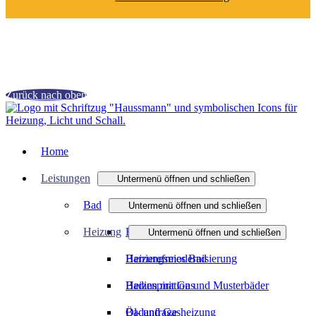
Zurück nach oben
Home
Leistungen
Untermenü öffnen und schließen
Bad
Untermenü öffnen und schließen
Heizung
Badmodernisierung
Untermenü öffnen und schließen
Barrierefreies Bad
Heizungsmodernisierung
Badinspiration und Musterbäder
Heizen mit Gas
Badanfrage
Öl- und Gasheizung