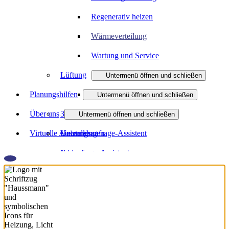
Regenerativ heizen
Wärmeverteilung
Wartung und Service
Lüftung
Untermenü öffnen und schließen
Planungshilfen
Dezentrale Wohnraumlüftung
Untermenü öffnen und schließen
Über uns
3D-Badplaner
Zentrale Wohnraumlüftung
Untermenü öffnen und schließen
Virtuelle Ausstellung
Heizungsanfrage-Assistent
Unternehmen
Badanfrage-Assistent
Jobs
Virtueller Showroom
Partner
Downloads