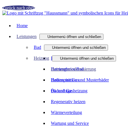
Zurück nach oben
Home
Leistungen
Untermenü öffnen und schließen
Bad
Untermenü öffnen und schließen
Heizung
Badmodernisierung
Untermenü öffnen und schließen
Barrierefreies Bad
Heizungsmodernisierung
Badinspiration und Musterbäder
Heizen mit Gas
Badanfrage
Öl- und Gasheizung
Regenerativ heizen
Wärmeverteilung
Wartung und Service