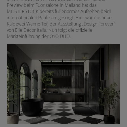
Preview beim Fuorisalone in Mailand hat das
MEISTERSTÜCK bereits für enormes Aufsehen beim
internationalen Publikum gesorgt. Hier war die neue
Kaldewei Wanne Teil der Ausstellung „Design Forever“
von Elle Décor Italia. Nun folgt die offizielle
Markteinführung der OYO DUO.