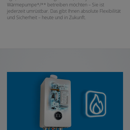
Wärmepumpe*/** betreiben möchten – Sie ist
jederzeit umrüstbar. Das gibt Ihnen absolute Flexibilität
und Sicherheit – heute und in Zukunft.