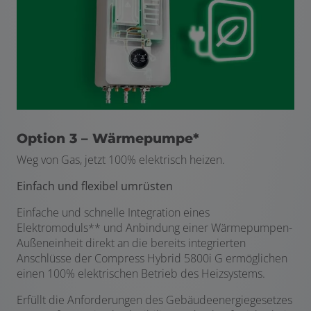
Option 3 – Wärmepumpe*
Weg von Gas, jetzt 100% elektrisch heizen.
Einfach und flexibel umrüsten
Einfache und schnelle Integration eines
Elektromoduls** und Anbindung einer Wärmepumpen-
Außeneinheit direkt an die bereits integrierten
Anschlüsse der Compress Hybrid 5800i G ermöglichen
einen 100% elektrischen Betrieb des Heizsystems.
Erfüllt die Anforderungen des Gebäudeenergiegesetzes