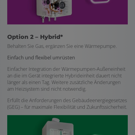
Option 2 – Hybrid*
Behalten Sie Gas, ergänzen Sie eine Wärmepumpe.
Einfach und flexibel umrüsten
Einfacher Integration der Wärmepumpen-Außeneinheit
an die im Gerät integrierte Hybrideinheit dauert nicht
länger als einen Tag. Weitere zusätzliche Änderungen
am Heizsystem sind nicht notwendig.
Erfüllt die Anforderungen des Gebäudeenergiegesetzes
(GEG) – für maximale Flexibilität und Zukunftssicherheit.