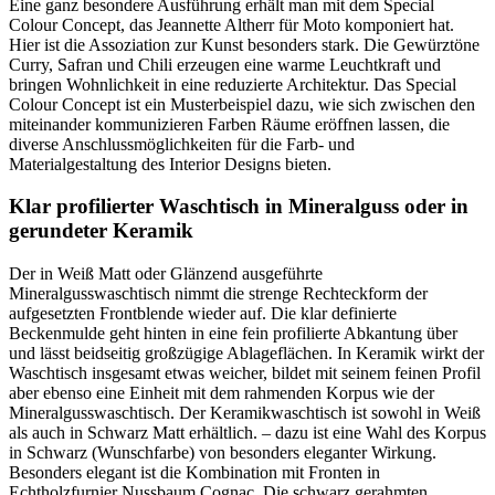
Eine ganz besondere Ausführung erhält man mit dem Special
Colour Concept, das Jeannette Altherr für Moto komponiert hat.
Hier ist die Assoziation zur Kunst besonders stark. Die Gewürztöne
Curry, Safran und Chili erzeugen eine warme Leuchtkraft und
bringen Wohnlichkeit in eine reduzierte Architektur. Das Special
Colour Concept ist ein Musterbeispiel dazu, wie sich zwischen den
miteinander kommunizieren Farben Räume eröffnen lassen, die
diverse Anschlussmöglichkeiten für die Farb- und
Materialgestaltung des Interior Designs bieten.
Klar profilierter Waschtisch in Mineralguss oder in
gerundeter Keramik
Der in Weiß Matt oder Glänzend ausgeführte
Mineralgusswaschtisch nimmt die strenge Rechteckform der
aufgesetzten Frontblende wieder auf. Die klar definierte
Beckenmulde geht hinten in eine fein profilierte Abkantung über
und lässt beidseitig großzügige Ablageflächen. In Keramik wirkt der
Waschtisch insgesamt etwas weicher, bildet mit seinem feinen Profil
aber ebenso eine Einheit mit dem rahmenden Korpus wie der
Mineralgusswaschtisch. Der Keramikwaschtisch ist sowohl in Weiß
als auch in Schwarz Matt erhältlich. – dazu ist eine Wahl des Korpus
in Schwarz (Wunschfarbe) von besonders eleganter Wirkung.
Besonders elegant ist die Kombination mit Fronten in
Echtholzfurnier Nussbaum Cognac. Die schwarz gerahmten