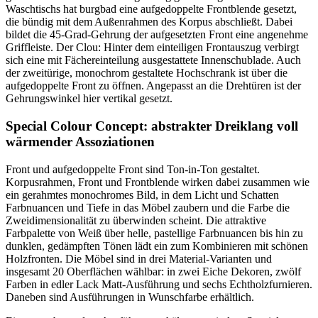
Waschtischs hat burgbad eine aufgedoppelte Frontblende gesetzt,
die bündig mit dem Außenrahmen des Korpus abschließt. Dabei
bildet die 45-Grad-Gehrung der aufgesetzten Front eine angenehme
Griffleiste. Der Clou: Hinter dem einteiligen Frontauszug verbirgt
sich eine mit Fächereinteilung ausgestattete Innenschublade. Auch
der zweitürige, monochrom gestaltete Hochschrank ist über die
aufgedoppelte Front zu öffnen. Angepasst an die Drehtüren ist der
Gehrungswinkel hier vertikal gesetzt.
Special Colour Concept: abstrakter Dreiklang voll
wärmender Assoziationen
Front und aufgedoppelte Front sind Ton-in-Ton gestaltet.
Korpusrahmen, Front und Frontblende wirken dabei zusammen wie
ein gerahmtes monochromes Bild, in dem Licht und Schatten
Farbnuancen und Tiefe in das Möbel zaubern und die Farbe die
Zweidimensionalität zu überwinden scheint. Die attraktive
Farbpalette von Weiß über helle, pastellige Farbnuancen bis hin zu
dunklen, gedämpften Tönen lädt ein zum Kombinieren mit schönen
Holzfronten. Die Möbel sind in drei Material-Varianten und
insgesamt 20 Oberflächen wählbar: in zwei Eiche Dekoren, zwölf
Farben in edler Lack Matt-Ausführung und sechs Echtholzfurnieren.
Daneben sind Ausführungen in Wunschfarbe erhältlich.