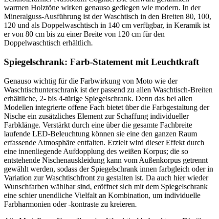
warmen Holztöne wirken genauso gediegen wie modern. In der
Mineralguss-Ausführung ist der Waschtisch in den Breiten 80, 100,
120 und als Doppelwaschtisch in 140 cm verfügbar, in Keramik ist
er von 80 cm bis zu einer Breite von 120 cm für den
Doppelwaschtisch erhältlich.
Spiegelschrank: Farb-Statement mit Leuchtkraft
Genauso wichtig für die Farbwirkung von Moto wie der
Waschtischunterschrank ist der passend zu allen Waschtisch-Breiten
erhältliche, 2- bis 4-türige Spiegelschrank. Denn das bei allen
Modellen integrierte offene Fach bietet über die Farbgestaltung der
Nische ein zusätzliches Element zur Schaffung individueller
Farbklänge. Verstärkt durch eine über die gesamte Fachbreite
laufende LED-Beleuchtung können sie eine den ganzen Raum
erfassende Atmosphäre entfalten. Erzielt wird dieser Effekt durch
eine innenliegende Aufdopplung des weißen Korpus; die so
entstehende Nischenauskleidung kann vom Außenkorpus getrennt
gewählt werden, sodass der Spiegelschrank innen farbgleich oder in
Variation zur Waschtischfront zu gestalten ist. Da auch hier wieder
Wunschfarben wählbar sind, eröffnet sich mit dem Spiegelschrank
eine schier unendliche Vielfalt an Kombination, um individuelle
Farbharmonien oder -kontraste zu kreieren.