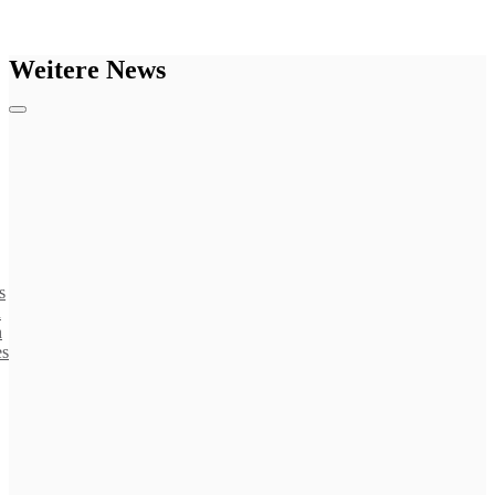
Weitere News
s
n
n
es